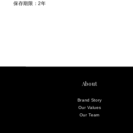
保存期限：2年
About
Brand Story
Our Values
Our Team