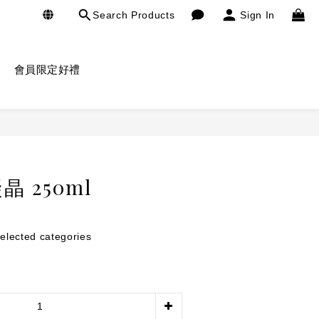
Search Products
Sign In
會員限定好禮
BUY NOW
 250ml
ected categories