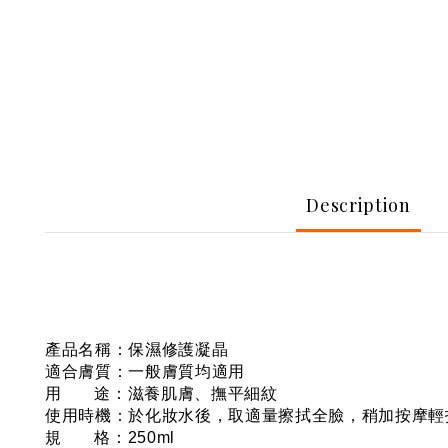
Description
產品名稱：保濕修護凝晶
適合膚質：一般膚質均適用
用 途：滋養肌膚、撫平細紋
使用時機：於化妝水後，取適量擦拭全臉，稍加按摩輕
規 格：250ml