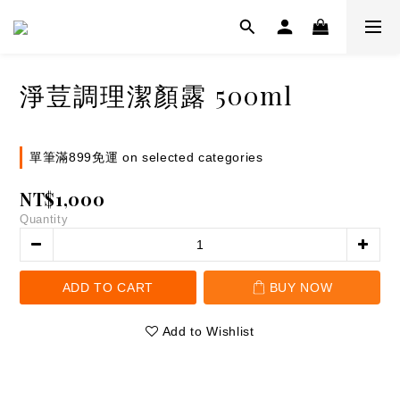
淨荳調理潔顏露 500ml
單筆滿899免運 on selected categories
NT$1,000
Quantity
ADD TO CART
BUY NOW
Add to Wishlist