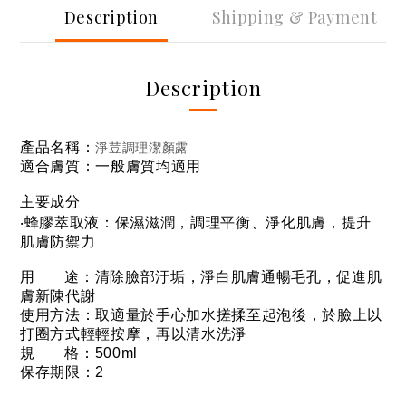
Description
Shipping & Payment
Description
產品名稱：
淨荳調理潔顏露
適合膚質：一般膚質均適用
主要成分
‧蜂膠萃取液：保濕滋潤，調理平衡、淨化肌膚，提升
肌膚防禦力
用 途：清除臉部汙垢，淨白肌膚通暢毛孔，促進肌
膚新陳代謝
使用方法：取適量於手心加水搓揉至起泡後，於臉上以
打圈方式輕輕按摩，再以清水洗淨
規 格：500ml
保存期限：2